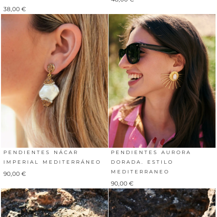
38,00
€
PENDIENTES NÁCAR
PENDIENTES AURORA
IMPERIAL MEDITERRÁNEO
DORADA. ESTILO
MEDITERRANEO
90,00
€
90,00
€