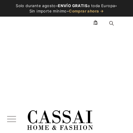
Solo durante agosto
•
ENVÍO GRATIS
a toda Europa
•
Sin importe mínimo
•
Comprar ahora →
0