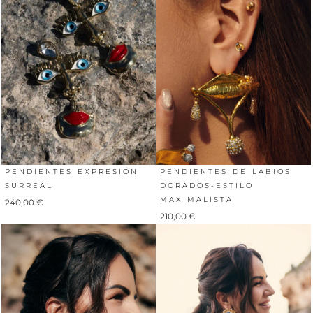
PENDIENTES EXPRESIÓN
PENDIENTES DE LABIOS
SURREAL
DORADOS-ESTILO
MAXIMALISTA
240,00
€
210,00
€