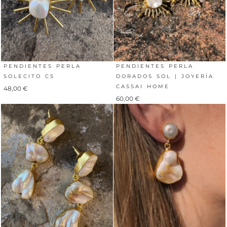
PENDIENTES PERLA
PENDIENTES PERLA
SOLECITO CS
DORADOS SOL | JOYERÍA
CASSAI HOME
48,00
€
60,00
€