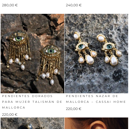
280,00
€
240,00
€
PENDIENTES DORADOS
PENDIENTES NAZAR DE
PARA MUJER TALISMÁN DE
MALLORCA – CASSAI HOME
MALLORCA
220,00
€
220,00
€