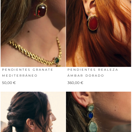
PENDIENTES GRANATE
PENDIENTES REALEZA
MEDITERRÁNEO
ÁMBAR DORADO
50,00
€
360,00
€