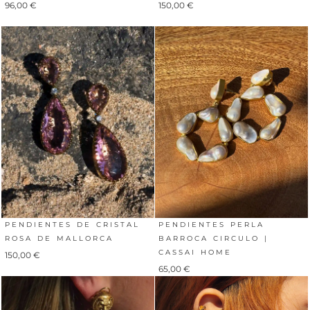
96,00
€
150,00
€
PENDIENTES DE CRISTAL
PENDIENTES PERLA
ROSA DE MALLORCA
BARROCA CIRCULO |
CASSAI HOME
150,00
€
65,00
€