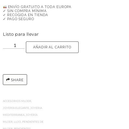
ENVÍO GRATUITO A TODA EUROPA
✓ SIN COMPRA MÍNIMA
✓ RECOGIDA EN TIENDA
✓ PAGO SEGURO
Listo para llevar
AÑADIR AL CARRITO
SHARE
ACCESORIOS MUJER
,
JOYERÍA ELEGANTE
,
JOYERIA
MEDITERRANEA
,
JOYERÍA
MUJER
,
LUJO
,
PENDIENTES DE
MUJER
,
PENDIENTES