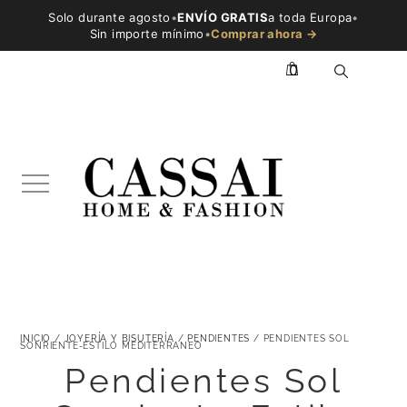
Solo durante agosto
•
ENVÍO GRATIS
a toda Europa
•
Sin importe mínimo
•
Comprar ahora →
0
INICIO
/
JOYERÍA Y BISUTERÍA
/
PENDIENTES
/ PENDIENTES SOL
SONRIENTE-ESTILO MEDITERRANEO
Pendientes Sol