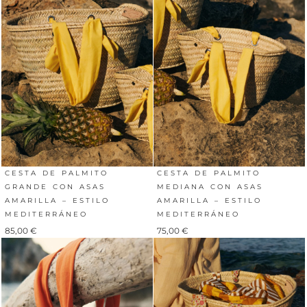
CESTA DE PALMITO
CESTA DE PALMITO
GRANDE CON ASAS
MEDIANA CON ASAS
AMARILLA – ESTILO
AMARILLA – ESTILO
MEDITERRÁNEO
MEDITERRÁNEO
85,00
€
75,00
€