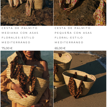
CESTA DE PALMITO
CESTA DE PALMITO
MEDIANA CON ASAS
PEQUEÑA CON ASAS
FLORALES-ESTILO
FLORAL-ESTILO
MEDITERRÁNEO
MEDITERRÁNEO
75,00
€
65,00
€