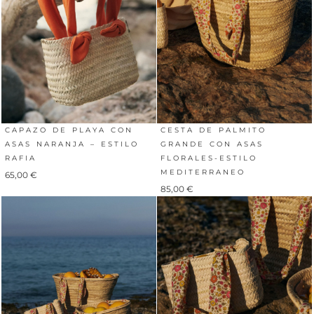
CAPAZO DE PLAYA CON
CESTA DE PALMITO
ASAS NARANJA – ESTILO
GRANDE CON ASAS
RAFIA
FLORALES-ESTILO
MEDITERRANEO
65,00
€
85,00
€