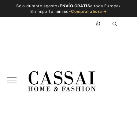
Solo durante agosto
•
ENVÍO GRATIS
a toda Europa
•
Sin importe mínimo
•
Comprar ahora →
0