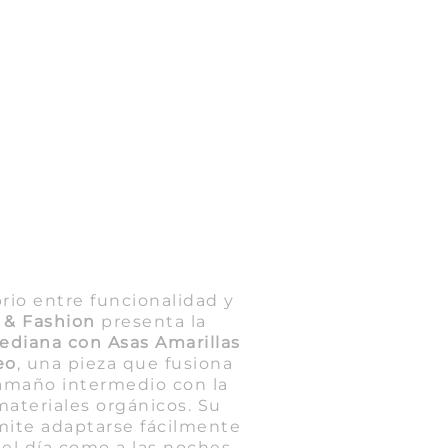
brio entre funcionalidad y
 & Fashion
presenta la
ediana con Asas Amarillas
eo
, una pieza que fusiona
tamaño intermedio con la
materiales orgánicos. Su
rmite adaptarse fácilmente
del día como a las noches