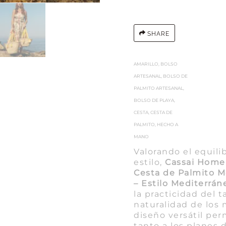
SHARE
AMARILLO
,
BOLSO
ARTESANAL
,
BOLSO DE
PALMITO ARTESANAL
,
BOLSO DE PLAYA
,
CESTA
,
CESTA DE
PALMITO
,
HECHO A
MANO
Valorando el equili
estilo,
Cassai Home
Cesta de Palmito M
– Estilo Mediterrán
la practicidad del 
naturalidad de los 
diseño versátil pe
tanto a los planes 