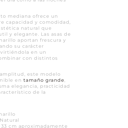
ito mediana ofrece un
tre capacidad y comodidad,
tética natural que
til y elegante. Las asas de
arillo aportan frescura y
zando su carácter
virtiéndola en un
combinar con distintos
 amplitud, este modelo
onible en
tamaño grande
,
ma elegancia, practicidad
aracterístico de la
marillo
Natural
 x 33 cm aproximadamente