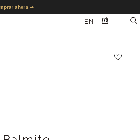
mprar ahora →
0
EN
 Palmito