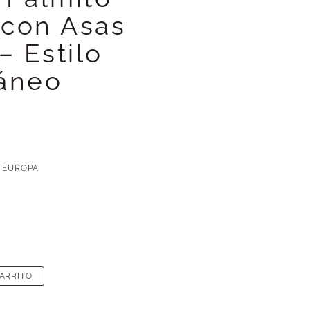
con Asas
– Estilo
áneo
 EUROPA
CARRITO