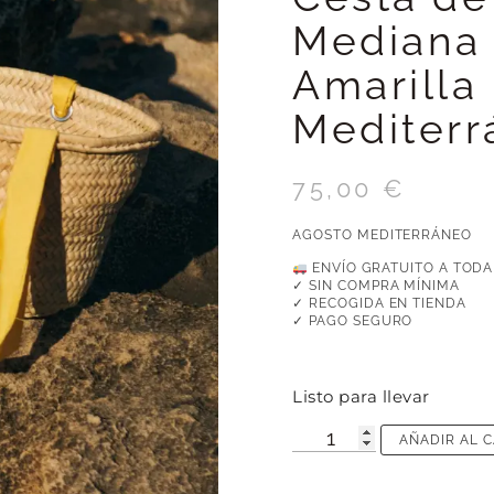
Mediana 
Amarilla 
Mediterr
75,00
€
AGOSTO MEDITERRÁNEO
ENVÍO GRATUITO A TODA
✓ SIN COMPRA MÍNIMA
✓ RECOGIDA EN TIENDA
✓ PAGO SEGURO
Listo para llevar
AÑADIR AL 