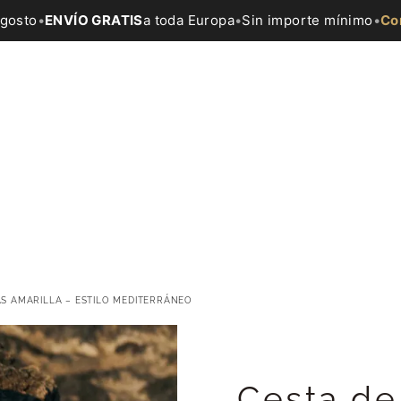
agosto
•
ENVÍO GRATIS
a toda Europa
•
Sin importe mínimo
•
Co
S AMARILLA – ESTILO MEDITERRÁNEO
Cesta de