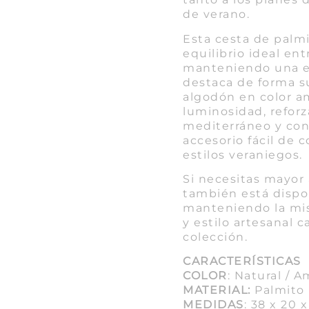
de verano.
Esta cesta de palm
equilibrio ideal en
manteniendo una es
destaca de forma su
algodón en color am
luminosidad, refor
mediterráneo y con
accesorio fácil de 
estilos veraniegos.
Si necesitas mayor
también está disp
manteniendo la mis
y estilo artesanal c
colección.
CARACTERÍSTICAS
COLOR
: Natural / A
MATERIAL:
Palmito 
MEDIDAS
: 38 x 20