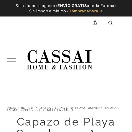
Solo durante agosto
•
ENVÍO GRATIS
a toda Europa
•
Sin importe mínimo
•
Comprar ahora →
0
INICIO
/
BOLSOS
/
CESTAS
/ CAPAZO DE PLAYA GRANDE CON ASAS
ANIMAL PRINT – ESTILO MEDITERRÁNEO
Capazo de Playa