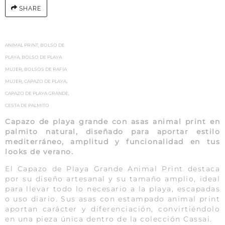
SHARE
ANIMAL PRINT
,
BOLSO DE
PLAYA
,
BOLSO DE PLAYA
MUJER
,
BOLSOS DE RAFIA
MUJER
,
CAPAZO DE PLAYA
,
CAPAZO DE PLAYA GRANDE
,
CESTA DE PALMITO
Capazo de playa grande con asas animal print en
palmito natural, diseñado para aportar estilo
mediterráneo, amplitud y funcionalidad en tus
looks de verano.
El Capazo de Playa Grande Animal Print destaca
por su diseño artesanal y su tamaño amplio, ideal
para llevar todo lo necesario a la playa, escapadas
o uso diario. Sus asas con estampado animal print
aportan carácter y diferenciación, convirtiéndolo
en una pieza única dentro de la colección Cassai.