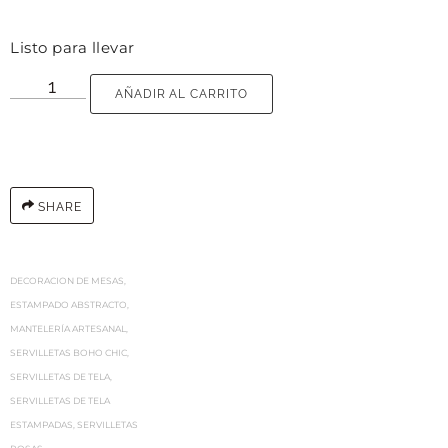
Listo para llevar
AÑADIR AL CARRITO
SHARE
DECORACION DE MESAS
,
ESTAMPADO ABSTRACTO
,
MANTELERÍA ARTESANAL
,
SERVILLETAS BOHO CHIC
,
SERVILLETAS DE TELA
,
SERVILLETAS DE TELA
ESTAMPADAS
,
SERVILLETAS