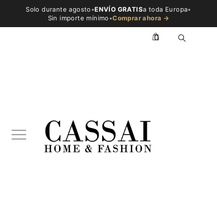
Solo durante agosto
•
ENVÍO GRATIS
a toda Europa
•
Sin importe mínimo
•
Comprar ahora →
0