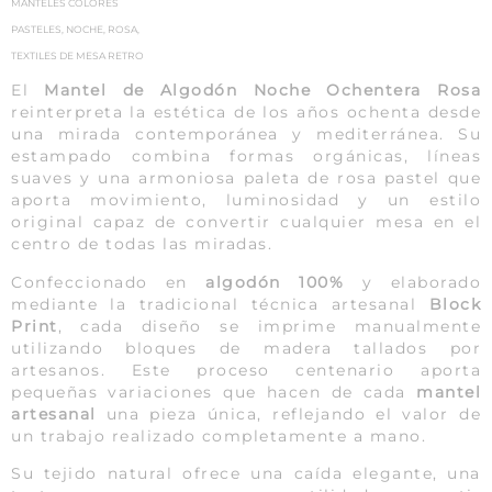
MANTELES COLORES
PASTELES
,
NOCHE
,
ROSA
,
TEXTILES DE MESA RETRO
El
Mantel de Algodón Noche Ochentera Rosa
reinterpreta la estética de los años ochenta desde
una mirada contemporánea y mediterránea. Su
estampado combina formas orgánicas, líneas
suaves y una armoniosa paleta de rosa pastel que
aporta movimiento, luminosidad y un estilo
original capaz de convertir cualquier mesa en el
centro de todas las miradas.
Confeccionado en
algodón 100%
y elaborado
mediante la tradicional técnica artesanal
Block
Print
, cada diseño se imprime manualmente
utilizando bloques de madera tallados por
artesanos. Este proceso centenario aporta
pequeñas variaciones que hacen de cada
mantel
artesanal
una pieza única, reflejando el valor de
un trabajo realizado completamente a mano.
Su tejido natural ofrece una caída elegante, una