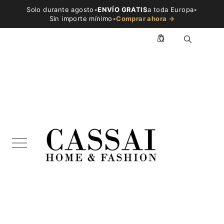
Solo durante agosto
•
ENVÍO GRATIS
a toda Europa
•
Sin importe mínimo
•
Comprar ahora →
0