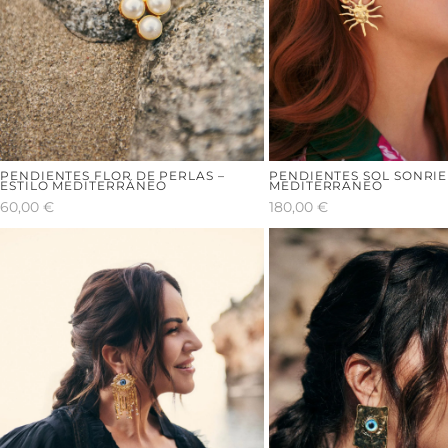
PENDIENTES FLOR DE PERLAS –
PENDIENTES SOL SONRIE
ESTILO MEDITERRÁNEO
MEDITERRANEO
60,00
€
180,00
€