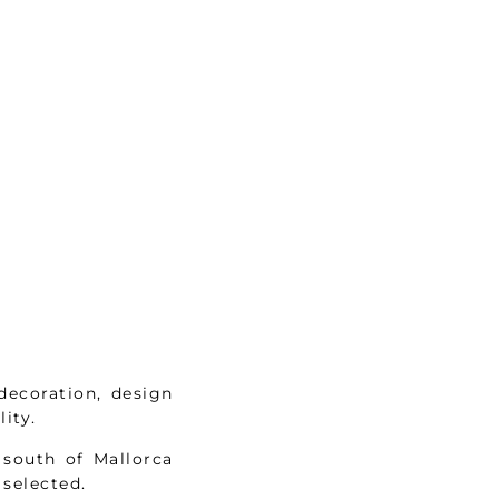
decoration, design
ity.
 south of Mallorca
 selected.