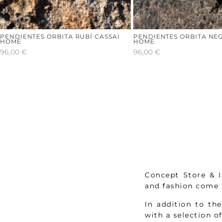
PENDIENTES ORBITA RUBÍ CASSAI
PENDIENTES ORBITA NEG
HOME
HOME
96,00
€
96,00
€
Concept Store & I
and fashion come t
In addition to th
with a selection o