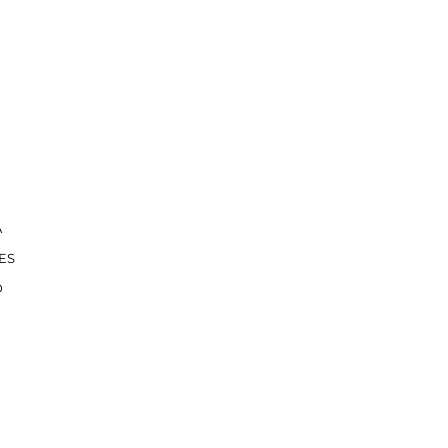
A
ES
D