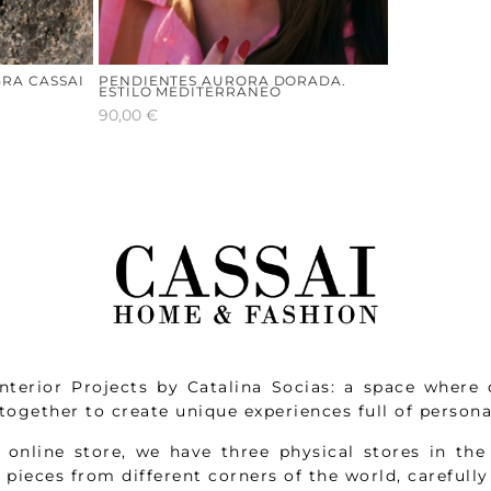
RA CASSAI
PENDIENTES AURORA DORADA.
ESTILO MEDITERRANEO
90,00
€
nterior Projects by Catalina Socias: a space where 
ogether to create unique experiences full of personal
e online store, we have three physical stores in the
f pieces from different corners of the world, carefully