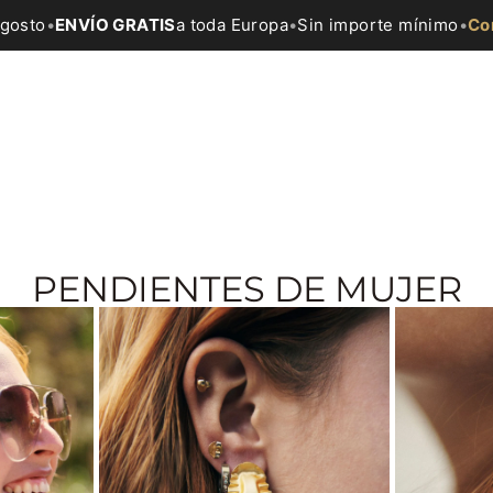
agosto
•
ENVÍO GRATIS
a toda Europa
•
Sin importe mínimo
•
Co
PENDIENTES DE MUJER