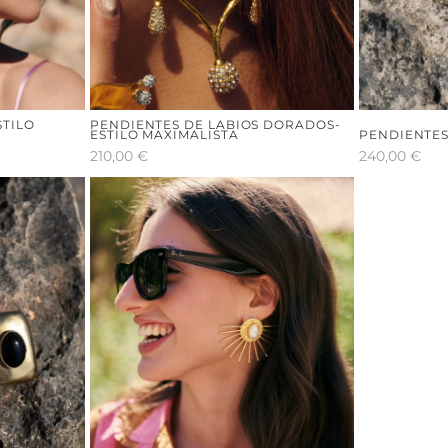
STILO
PENDIENTES DE LABIOS DORADOS-
ESTILO MAXIMALISTA
PENDIENTES
210,00
€
240,00
€