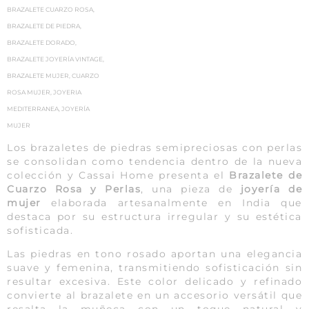
BRAZALETE CUARZO ROSA
,
BRAZALETE DE PIEDRA
,
BRAZALETE DORADO
,
BRAZALETE JOYERÍA VINTAGE
,
BRAZALETE MUJER
,
CUARZO
ROSA MUJER
,
JOYERIA
MEDITERRANEA
,
JOYERÍA
MUJER
Los brazaletes de piedras semipreciosas con perlas
se consolidan como tendencia dentro de la nueva
colección y Cassai Home presenta el
Brazalete de
Cuarzo Rosa
y Perlas
, una pieza de
joyería de
mujer
elaborada artesanalmente en India que
destaca por su estructura irregular y su estética
sofisticada.
Las piedras en tono rosado aportan una elegancia
suave y femenina, transmitiendo sofisticación sin
resultar excesiva. Este color delicado y refinado
convierte al brazalete en un accesorio versátil que