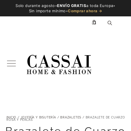
Solo durante agosto
•
ENVÍO GRATIS
a toda Europa
•
Sin importe mínimo
•
Comprar ahora →
0
INICIO
/
JOYERÍA Y BISUTERÍA
/
BRAZALETES
/ BRAZALETE DE CUARZO
ROSA Y PERLAS