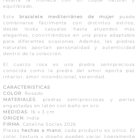
resalta la muñeca con un toque natural y
equilibrado.
Este
brazalete mediterráneo de mujer
puede
combinarse fácilmente con distintos estilos,
desde looks casuales hasta atuendos más
elegantes, convirtiéndose en una pieza adaptable
para diferentes ocasiones. Además, las piedras
naturales aportan personalidad y autenticidad
dentro de la colección.
El cuarzo rosa es una piedra semipreciosa
conocida como la piedra del amor aporta paz
interior, amor incondicional, serenidad.
CARACTERISTICAS
COLOR
: Rosado
MATERIALES
: piedras semipreciosas y perlas
engastadas en latón con baño en oro
MEDIDAS
: 16 x 3 cm
ORIGEN
: India
FIRMA
: Catalina Socias 2026
Piezas
hechas a mano
, cada producto es único. El
color, textura y diseño pueden variar ligeramente