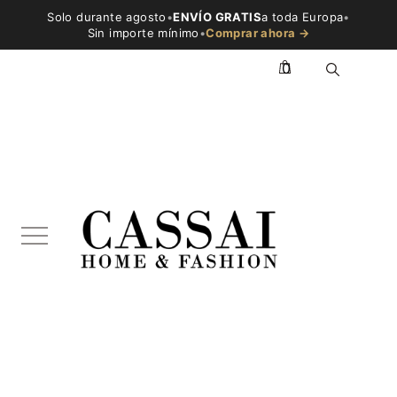
Solo durante agosto
•
ENVÍO GRATIS
a toda Europa
•
Sin importe mínimo
•
Comprar ahora →
0