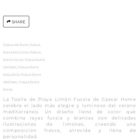
SHARE
TOALLA DE PLAYA
,
TOALLA
PLAYA EXCLUSIVA
,
TOALLA
PLAYA FUCSIA
,
TOALLA PLAYA
LIMONES
,
TOALLA PLAYA
MALLORCA
,
TOALLA PLAYA
ORIGINAL
,
TOALLA PLAYA
RAYAS
La Toalla de Playa Limón Fucsia de Cassai Home
celebra el lado más alegre y luminoso del verano
mediterráneo. Un diseño lleno de color que
combina rayas fucsia y blancas con delicadas
ilustraciones de limones, creando una
composición fresca, atrevida y llena de
personalidad.