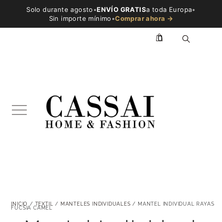
Solo durante agosto
•
ENVÍO GRATIS
a toda Europa
•
Sin importe mínimo
•
Comprar ahora →
0
INICIO
/
TEXTIL
/
MANTELES INDIVIDUALES
/ MANTEL INDIVIDUAL RAYAS
FUCSIA CAMEL