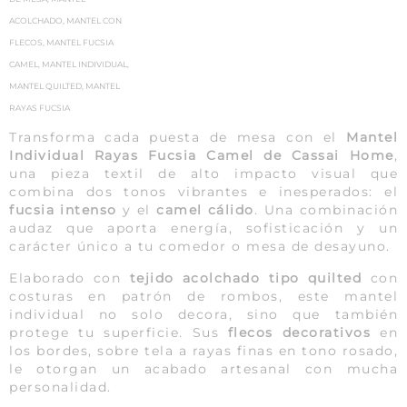
ACOLCHADO
,
MANTEL CON
FLECOS
,
MANTEL FUCSIA
CAMEL
,
MANTEL INDIVIDUAL
,
MANTEL QUILTED
,
MANTEL
RAYAS FUCSIA
Transforma cada puesta de mesa con el
Mantel
Individual Rayas Fucsia Camel de Cassai Home
,
una pieza textil de alto impacto visual que
combina dos tonos vibrantes e inesperados: el
fucsia intenso
y el
camel cálido
. Una combinación
audaz que aporta energía, sofisticación y un
carácter único a tu comedor o mesa de desayuno.
Elaborado con
tejido acolchado tipo quilted
con
costuras en patrón de rombos, este mantel
individual no solo decora, sino que también
protege tu superficie. Sus
flecos decorativos
en
los bordes, sobre tela a rayas finas en tono rosado,
le otorgan un acabado artesanal con mucha
personalidad.