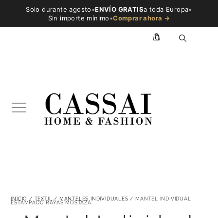
Solo durante agosto
•
ENVÍO GRATIS
a toda Europa
•
Sin importe mínimo
•
Comprar ahora →
0
INICIO
/
TEXTIL
/
MANTELES INDIVIDUALES
/ MANTEL INDIVIDUAL
ESTAMPADO RAYAS MOSTAZA