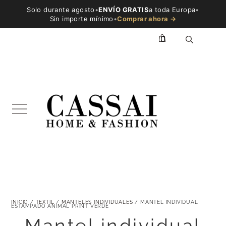
Solo durante agosto
•
ENVÍO GRATIS
a toda Europa
•
Sin importe mínimo
•
Comprar ahora →
0
INICIO
/
TEXTIL
/
MANTELES INDIVIDUALES
/ MANTEL INDIVIDUAL
ESTAMPADO ANIMAL PRINT VERDE
Mantel individual