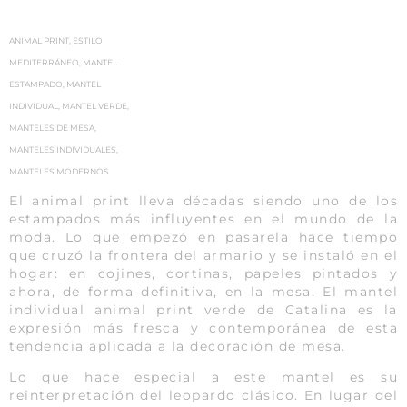
ANIMAL PRINT
,
ESTILO
MEDITERRÁNEO
,
MANTEL
ESTAMPADO
,
MANTEL
INDIVIDUAL
,
MANTEL VERDE
,
MANTELES DE MESA
,
MANTELES INDIVIDUALES
,
MANTELES MODERNOS
El animal print lleva décadas siendo uno de los
estampados más influyentes en el mundo de la
moda. Lo que empezó en pasarela hace tiempo
que cruzó la frontera del armario y se instaló en el
hogar: en cojines, cortinas, papeles pintados y
ahora, de forma definitiva, en la mesa. El mantel
individual animal print verde de Catalina es la
expresión más fresca y contemporánea de esta
tendencia aplicada a la decoración de mesa.
Lo que hace especial a este mantel es su
reinterpretación del leopardo clásico. En lugar del