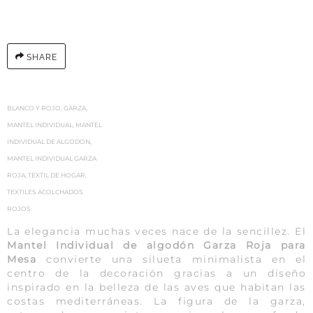
SHARE
BLANCO Y ROJO
,
GARZA
,
MANTEL INDIVIDUAL
,
MANTEL
INDIVIDUAL DE ALGODON
,
MANTEL INDIVIDUAL GARZA
ROJA
,
TEXTIL DE HOGAR
,
TEXTILES ACOLCHADOS
ROJOS
La elegancia muchas veces nace de la sencillez. El
Mantel Individual de algodón Garza Roja para
Mesa
convierte una silueta minimalista en el
centro de la decoración gracias a un diseño
inspirado en la belleza de las aves que habitan las
costas mediterráneas. La figura de la garza,