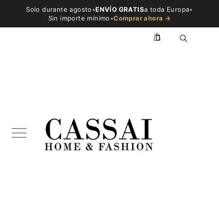
Solo durante agosto
•
ENVÍO GRATIS
a toda Europa
•
Sin importe mínimo
•
Comprar ahora →
0