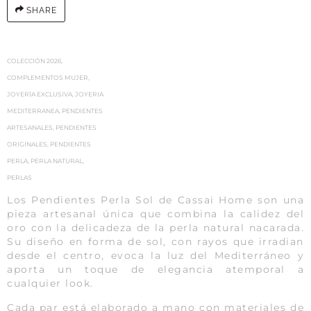
SHARE
COLECCIÓN 2026
,
COMPLEMENTOS MUJER
,
JOYERÍA EXCLUSIVA
,
JOYERIA
MEDITERRANEA
,
PENDIENTES
ARTESANALES
,
PENDIENTES
ORIGINALES
,
PENDIENTES
PERLA
,
PERLA NATURAL
,
PERLAS
Los Pendientes Perla Sol de Cassai Home son una
pieza artesanal única que combina la calidez del
oro con la delicadeza de la perla natural nacarada.
Su diseño en forma de sol, con rayos que irradian
desde el centro, evoca la luz del Mediterráneo y
aporta un toque de elegancia atemporal a
cualquier look.
Cada par está elaborado a mano con materiales de