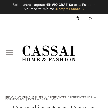
Solo durante agosto
•
ENVÍO GRATIS
a toda Europa
•
Sin importe mínimo
•
Comprar ahora →
0
INICIO
/
JOYERÍA Y BISUTERÍA
/
PENDIENTES
/ PENDIENTES PERLA
DORADOS SOL | JOYERÍA CASSAI HOME