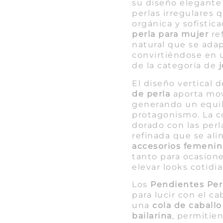
su diseño elegante
perlas irregulares 
orgánica y sofistic
perla para mujer
re
natural que se adap
convirtiéndose en u
de la categoría de
El diseño vertical 
de perla
aporta mov
generando un equil
protagonismo. La 
dorado con las perl
refinada que se ali
accesorios femenin
tanto para ocasion
elevar looks cotidi
Los
Pendientes Perl
para lucir con el ca
una
cola de caballo
bailarina
, permitie