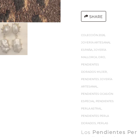
SHARE
COLECCIÓN 2026
,
JOYERÍA ARTESANAL
ESPAÑA
,
JOYERÍA
MALLORCA
,
ORO
,
PENDIENTES
DORADOS MUJER
,
PENDIENTES JOYERÍA
ARTESANAL
,
PENDIENTES OCASIÓN
ESPECIAL
,
PENDIENTES
PERLA ASTRAL
,
PENDIENTES PERLA
DORADOS
,
PERLAS
Los
Pendientes Perl