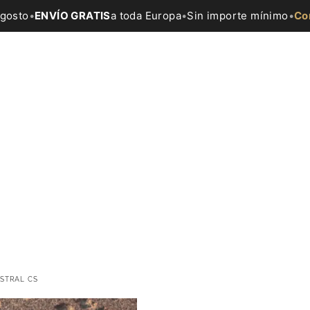
agosto
•
ENVÍO GRATIS
a toda Europa
•
Sin importe mínimo
•
Co
ASTRAL CS