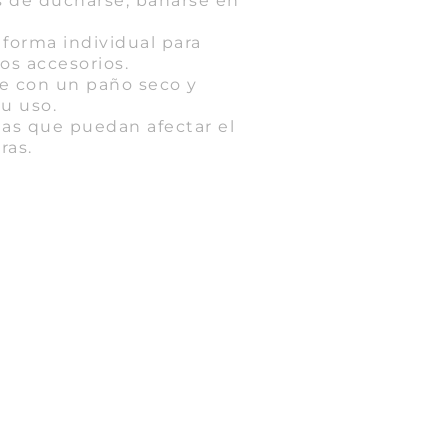
es de ducharse, bañarse en
 forma individual para
ros accesorios.
e con un paño seco y
u uso.
das que puedan afectar el
ras.