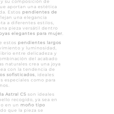
 y su composición de
que aportan una estética
ada. Estos
pendientes de
flejan una elegancia
ta a diferentes estilos,
na pieza versátil dentro
joyas elegantes para mujer
.
de estos
pendientes largos
imiento y luminosidad,
ibrio entre delicadeza y
combinación del acabado
as naturales crea una joya
nea con la tendencia de
os sofisticados
, ideales
es especiales como para
anos.
a Astral CS
son ideales
bello recogido, ya sea en
o en un
moño tipo
ndo que la pieza se