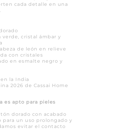
rten cada detalle en una
.
 dorado
a verde, cristal ámbar y
a
abeza de león en relieve
da con cristales
ado en esmalte negro y
o
en la India
lina 2026 de Cassai Home
sa es apto para pieles
latón dorado con acabado
o para un uso prolongado y
mos evitar el contacto