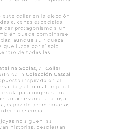
 este collar en la elección
adas a, cenas especiales,
ra dar protagonismo a un
También puede combinarse
adas, aunque su riqueza
 que luzca por sí solo
centro de todas las
atalina Socias
, el
Collar
rte de la
Colección Cassai
opuesta inspirada en el
esanía y el lujo atemporal.
 creada para mujeres que
e un accesorio: una joya
ia, capaz de acompañarlas
rder su esencia.
joyas no siguen las
an historias, despiertan