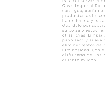
Para conservar el br
Oasis Imperial Ros
con agua, perfumes,
productos químicos
baño dorado y los 
Guárdalo por separ
su bolsa o estuche,
otras joyas. Límpi
paño seco y suave 
eliminar restos d
luminosidad. Con es
disfrutarás de una 
durante mucho