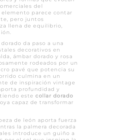
comerciales del
 elemento parece contar
nte, pero juntos
a llena de equilibrio,
ción.
 dorado da paso a una
stales decorativos en
lda, ámbar dorado y rosa
osamente rodeados por un
icro pavé que potencia su
corrido culmina en un
nte de inspiración vintage
porta profundidad y
rtiendo este
collar dorado
oya capaz de transformar
.
beza de león aporta fuerza
entras la palmera decorada
ales introduce un guiño a
 por el sol que inspiran la