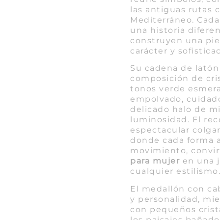
las antiguas rutas 
Mediterráneo. Cada
una historia difere
construyen una piez
carácter y sofistica
Su cadena de latón
composición de cri
tonos verde esmera
empolvado, cuidad
delicado halo de m
luminosidad. El re
espectacular colga
donde cada forma a
movimiento, convi
para mujer
en una j
cualquier estilismo
El medallón con ca
y personalidad, mi
con pequeños crist
los paisajes bañados