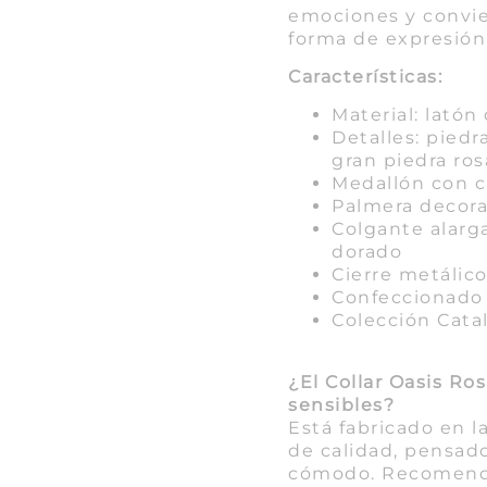
emociones y convie
forma de expresión
Características:
Material: latón
Detalles: piedr
gran piedra ros
Medallón con c
Palmera decora
Colgante alarg
dorado
Cierre metálic
Confeccionado 
Colección Cata
¿El Collar Oasis Ro
sensibles?
Está fabricado en 
de calidad, pensad
cómodo. Recomenda