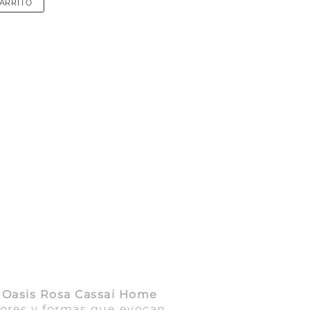
CARRITO
s Oasis Rosa Cassai Home
lores y formas que evocan