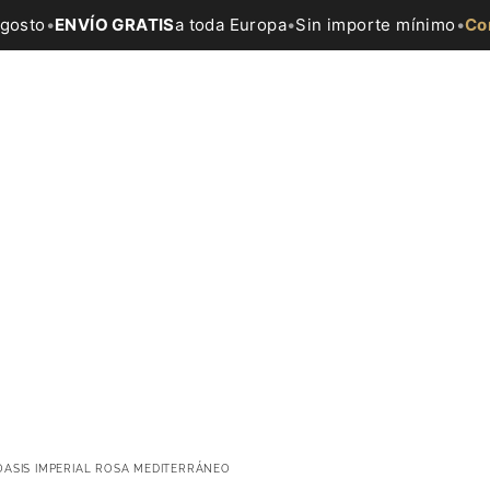
agosto
•
ENVÍO GRATIS
a toda Europa
•
Sin importe mínimo
•
Co
OASIS IMPERIAL ROSA MEDITERRÁNEO