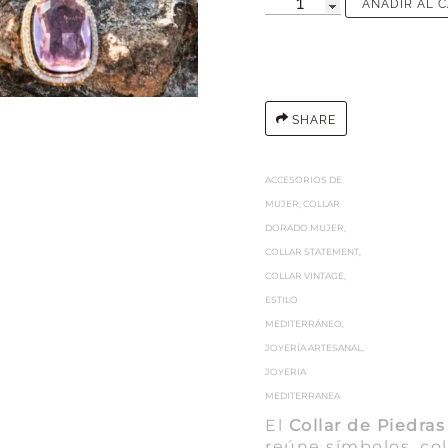
AÑADIR AL 
SHARE
ACCESORIOS DE
MUJER
,
COLLAR
DORADO MUJER
,
COLLAR STATEMENT
,
COLLAR VINTAGE
,
ESTILO
MEDITERRÁNEO
,
JOYERÍA ARTESANAL
,
JOYERIA
MEDITERRANEA
El
Collar de Piedra
reúne símbolos, co