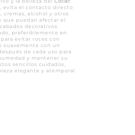
illo y la belleza del
Collar
a
, evita el contacto directo
 cremas, alcohol y otros
 que puedan afectar el
acabados decorativos.
ado, preferiblemente en
 para evitar roces con
alo suavemente con un
después de cada uso para
e humedad y mantener su
tos sencillos cuidados,
pieza elegante y atemporal