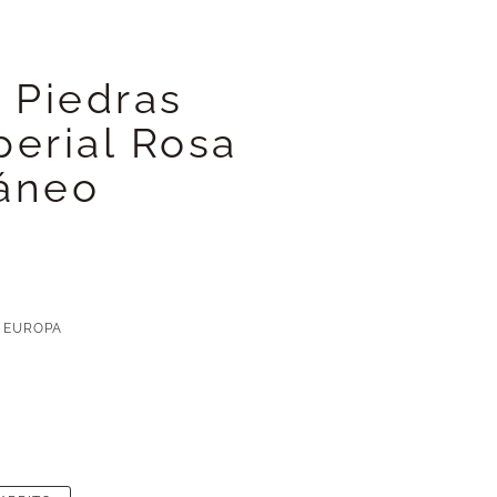
e Piedras
perial Rosa
áneo
 EUROPA