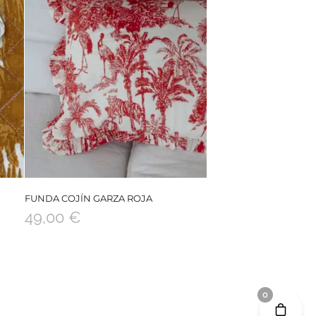
FUNDA COJÍN GARZA ROJA
49,00
€
0