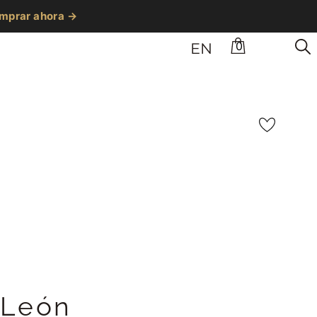
mprar ahora →
0
EN
 León