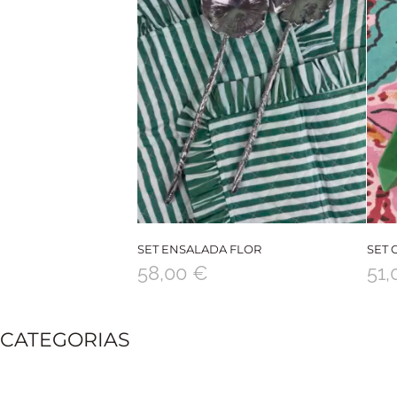
SET ENSALADA FLOR
SET 
58,00
€
51
CATEGORIAS