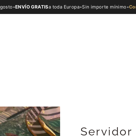
agosto
•
ENVÍO GRATIS
a toda Europa
•
Sin importe mínimo
•
Co
Servidor