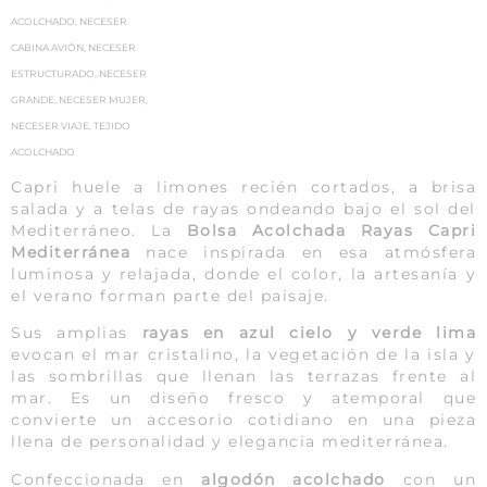
ACOLCHADO
,
NECESER
CABINA AVIÓN
,
NECESER
ESTRUCTURADO
,
NECESER
GRANDE
,
NECESER MUJER
,
NECESER VIAJE
,
TEJIDO
ACOLCHADO
Capri huele a limones recién cortados, a brisa
salada y a telas de rayas ondeando bajo el sol del
Mediterráneo. La
Bolsa Acolchada Rayas Capri
Mediterránea
nace inspirada en esa atmósfera
luminosa y relajada, donde el color, la artesanía y
el verano forman parte del paisaje.
Sus amplias
rayas en azul cielo y verde lima
evocan el mar cristalino, la vegetación de la isla y
las sombrillas que llenan las terrazas frente al
mar. Es un diseño fresco y atemporal que
convierte un accesorio cotidiano en una pieza
llena de personalidad y elegancia mediterránea.
Confeccionada en
algodón acolchado
con un