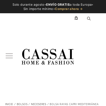
Solo durante agosto
•
ENVÍO GRATIS
a toda Europa
•
Sin importe mínimo
•
Comprar ahora →
0
INICIO
/
BOLSOS
/
NECESERES
/ BOLSA RAYAS CAPRI MEDITERRÁNEA