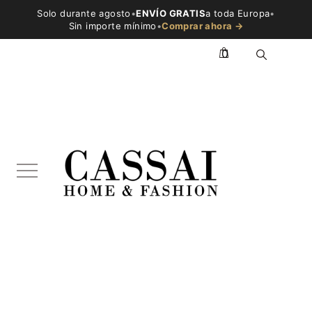
Solo durante agosto
•
ENVÍO GRATIS
a toda Europa
•
Sin importe mínimo
•
Comprar ahora →
0