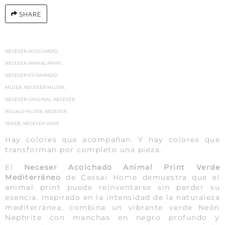
SHARE
NECESER ACOLCHADO
,
NECESER ANIMAL PRINT
,
NECESER ESTAMPADO
MUJER
,
NECESER MUJER
,
NECESER ORIGINAL
,
NECESER
REGALO MUJER
,
NECESER
VERDE
,
NECESER VIAJE
Hay colores que acompañan. Y hay colores que
transforman por completo una pieza.
El
Neceser Acolchado Animal Print Verde
Mediterráneo
de Cassai Home demuestra que el
animal print puede reinventarse sin perder su
esencia. Inspirado en la intensidad de la naturaleza
mediterránea, combina un vibrante verde Neón
Nephrite con manchas en negro profundo y