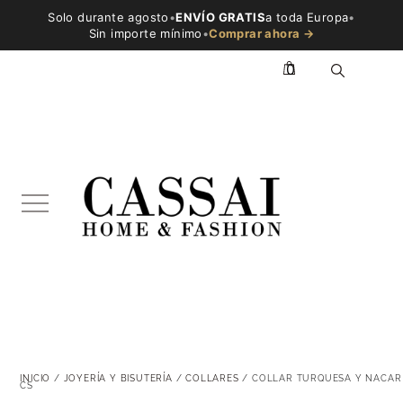
Solo durante agosto
•
ENVÍO GRATIS
a toda Europa
•
Sin importe mínimo
•
Comprar ahora →
0
INICIO
/
JOYERÍA Y BISUTERÍA
/
COLLARES
/ COLLAR TURQUESA Y NACAR
CS