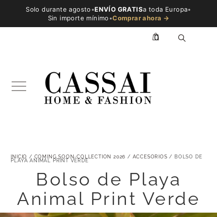
Solo durante agosto
•
ENVÍO GRATIS
a toda Europa
•
Sin importe mínimo
•
Comprar ahora →
0
INICIO
/
COMING SOON-COLLECTION 2026
/
ACCESORIOS
/ BOLSO DE
PLAYA ANIMAL PRINT VERDE
Bolso de Playa
Animal Print Verde