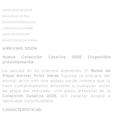
ANIMAL PRINT
,
BOLSO DE
PLAYA
,
BOLSO DE TELA
,
BOLSO ESTAMPADO
,
BOLSO
GRANDE
,
BOLSO GRANDE
MUJER
,
BOLSO MUJER
,
BOLSO TOTE
,
BOLSO VERANO
ARRIVING SOON
Nueva Colección Catalina 2026 Disponible
próximamente
Lo salvaje en su máxima expresión. El
Bolso de
Playa Animal Print Verde
fusiona la energía del
animal print con una paleta verde intensa que lo
hace completamente diferente a cualquier bolso
de playa del mercado. Una pieza artesanal de la
Colección Catalina 2026
con carácter propio e
identidad inconfundible.
CARACTERISTICAS: