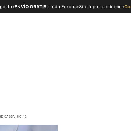
agosto
•
ENVÍO GRATIS
a toda Europa
•
Sin importe mínimo
•
Co
GE CASSAI HOME