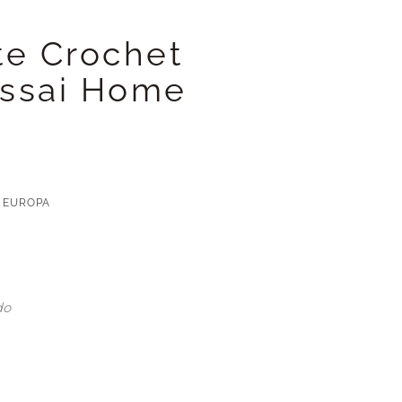
te Crochet
assai Home
 EUROPA
do