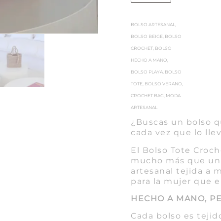
BOLSO ARTESANAL
,
BOLSO BEIGE
,
BOLSO
CROCHET
,
BOLSO
HECHO A MANO
,
BOLSO PLAYA
,
BOLSO
TOTE
,
BOLSO VERANO
,
CROCHET BAG
,
MODA
ARTESANAL
¿Buscas un bolso q
cada vez que lo lle
El Bolso Tote Croch
mucho más que un 
artesanal tejida a 
para la mujer que e
HECHO A MANO, PE
Cada bolso es tejid