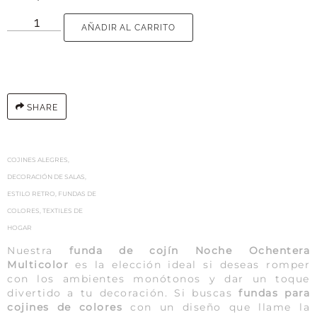
AÑADIR AL CARRITO
SHARE
COJINES ALEGRES
,
DECORACIÓN DE SALAS
,
ESTILO RETRO
,
FUNDAS DE
COLORES
,
TEXTILES DE
HOGAR
Nuestra
funda de cojín Noche Ochentera
Multicolor
es la elección ideal si deseas romper
con los ambientes monótonos y dar un toque
divertido a tu decoración. Si buscas
fundas para
cojines de colores
con un diseño que llame la