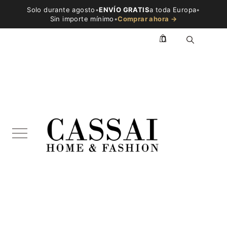
Solo durante agosto
•
ENVÍO GRATIS
a toda Europa
•
Sin importe mínimo
•
Comprar ahora →
0