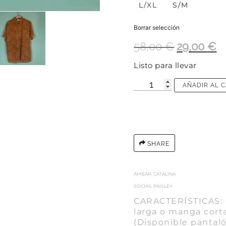
L/XL
S/M
Borrar selección
58,00
€
29,00
€
Listo para llevar
AÑADIR AL 
SHARE
ÁMBAR
,
CATALINA
SOCIAS
,
PAISLEY
CARACTERÍSTICAS: 
larga o manga corta
(Disponible pantaló