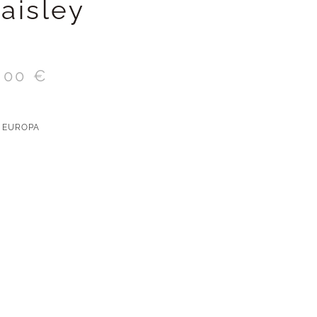
aisley
,00
€
 EUROPA