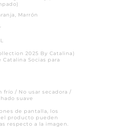
mpado)
ranja, Marrón
r
XL
llection 2025 By Catalina)
 Catalina Socias para
frío / No usar secadora /
nchado suave
ones de pantalla, los
 del producto pueden
as respecto a la imagen.