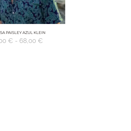
SA PAISLEY AZUL KLEIN
,00
€
-
68,00
€