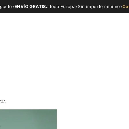
agosto
•
ENVÍO GRATIS
a toda Europa
•
Sin importe mínimo
•
Co
AZA