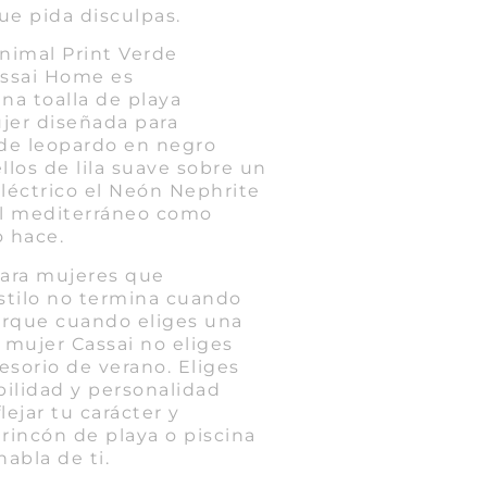
e pida disculpas.
Animal Print Verde
assai Home es
na toalla de playa
jer diseñada para
de leopardo en negro
los de lila suave sobre un
léctrico el Neón Nephrite
sol mediterráneo como
o hace.
ara mujeres que
stilo no termina cuando
Porque cuando eliges una
a mujer Cassai no eliges
sorio de verano. Eliges
bilidad y personalidad
lejar tu carácter y
 rincón de playa o piscina
abla de ti.