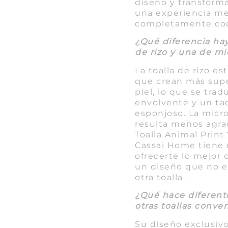
diseño y transforma
una experiencia me
completamente coo
¿Qué diferencia hay
de rizo y una de mi
La toalla de rizo es
que crean más supe
piel, lo que se tra
envolvente y un ta
esponjoso. La micro
resulta menos agrad
Toalla Animal Prin
Cassai Home tiene r
ofrecerte lo mejor 
un diseño que no e
otra toalla.
¿Qué hace diferente
otras toallas conve
Su diseño exclusivo