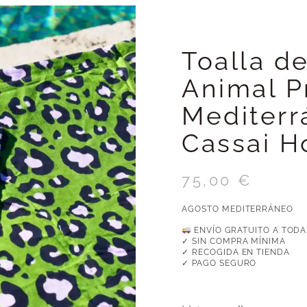
Toalla d
Animal P
Mediterr
Cassai 
75,00
€
AGOSTO MEDITERRÁNEO
ENVÍO GRATUITO A TODA
✓ SIN COMPRA MÍNIMA
✓ RECOGIDA EN TIENDA
✓ PAGO SEGURO