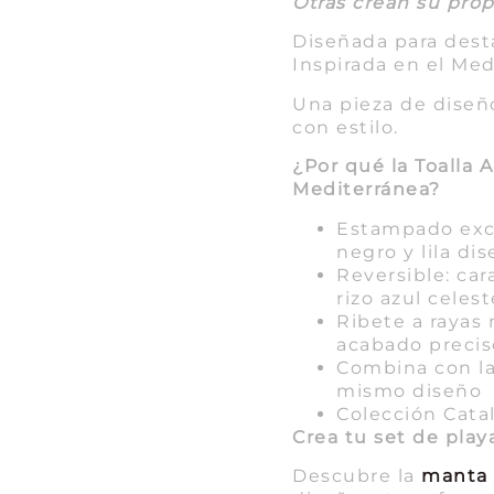
Otras crean su propi
Diseñada para desta
Inspirada en el Med
Una pieza de diseño
con estilo.
¿Por qué la Toalla 
Mediterránea?
Estampado exc
negro y lila di
Reversible: ca
rizo azul celes
Ribete a rayas
acabado precis
Combina con la
mismo diseño
Colección Cata
Crea tu set de play
Descubre la
manta