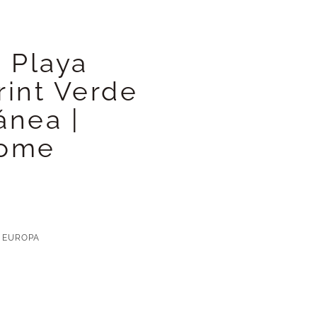
e Playa
rint Verde
ánea |
Home
 EUROPA