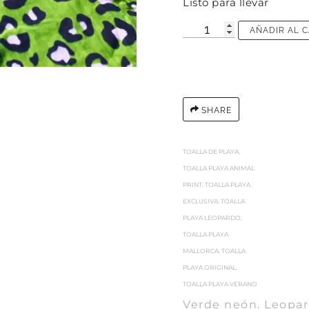
Listo para llevar
AÑADIR AL 
SHARE
TOALLA DE PLAYA
,
TOALLA PLAYA ANIMAL
PRINT
,
TOALLA PLAYA
EXCLUSIVA
,
TOALLA
PLAYA LEOPARDO
,
TOALLA PLAYA
MALLORCA
,
TOALLA
PLAYA ORIGINAL
,
TOALLA PLAYA VERANO
Verde neón. Leopard