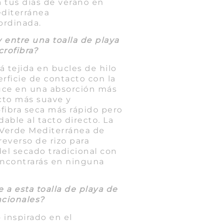
 tus días de verano en
diterránea
rdinada.
 entre una toalla de playa
crofibra?
tá tejida en bucles de hilo
rficie de contacto con la
duce en una absorción más
cto más suave y
fibra seca más rápido pero
able al tacto directo. La
t Verde Mediterránea de
everso de rizo para
del secado tradicional con
ncontrarás en ninguna
 a esta toalla de playa de
ncionales?
 inspirado en el