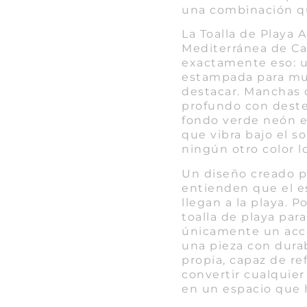
una combinación qu
La Toalla de Playa 
Mediterránea de C
exactamente eso: u
estampada para mu
destacar. Manchas 
profundo con destel
fondo verde neón e
que vibra bajo el 
ningún otro color l
Un diseño creado p
entienden que el e
llegan a la playa. 
toalla de playa par
únicamente un acce
una pieza con dura
propia, capaz de ref
convertir cualquier
en un espacio que h