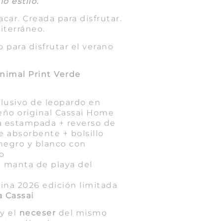
o estilo.
car. Creada para disfrutar.
iterráneo.
 para disfrutar el verano
Animal Print Verde
lusivo de leopardo en
seño original Cassai Home
ra estampada + reverso de
te absorbente + bolsillo
 negro y blanco con
o
 manta de playa del
lina 2026 edición limitada
a Cassai
y el
neceser
del mismo