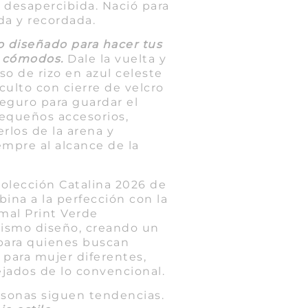
 desapercibida. Nació para
ada y recordada.
do diseñado para hacer tus
s cómodos.
Dale la vuelta y
so de rizo en azul celeste
oculto con cierre de velcro
eguro para guardar el
 pequeños accesorios,
rlos de la arena y
mpre al alcance de la
Colección Catalina 2026 de
ina a la perfección con la
mal Print Verde
ismo diseño, creando un
para quienes buscan
 para mujer diferentes,
lejados de lo convencional.
sonas siguen tendencias.