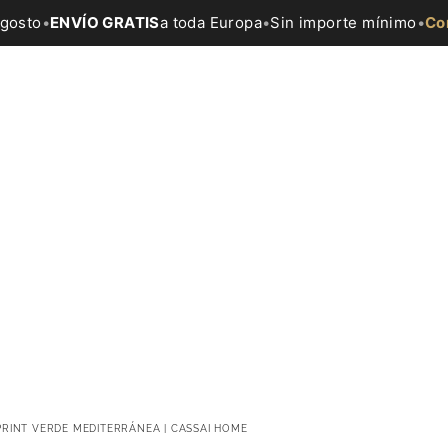
agosto
•
ENVÍO GRATIS
a toda Europa
•
Sin importe mínimo
•
Co
PRINT VERDE MEDITERRÁNEA | CASSAI HOME