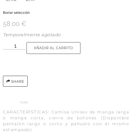
Borrar selección
58,00
€
Temporalmente agotado
AÑADIR AL CARRITO
SHARE
TIGRE
CARACTERÍSTICAS: Camisa Unisex de manga larga
o manga corta, cierre de botones (Disponible
pantalón largo o corto y pañuelo con el mismo
estampado)