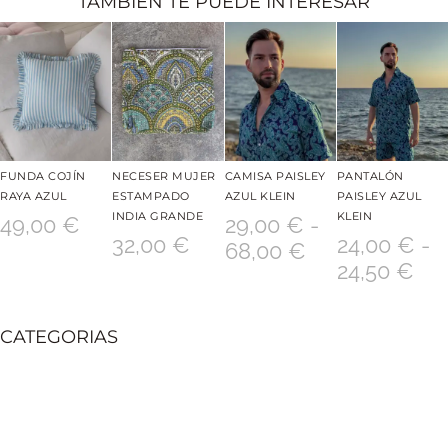
TAMBIÉN TE PUEDE INTERESAR
FUNDA COJÍN
NECESER MUJER
CAMISA PAISLEY
PANTALÓN
RAYA AZUL
ESTAMPADO
AZUL KLEIN
PAISLEY AZUL
INDIA GRANDE
KLEIN
49,00
€
29,00
€
-
32,00
€
24,00
€
-
68,00
€
24,50
€
CATEGORIAS