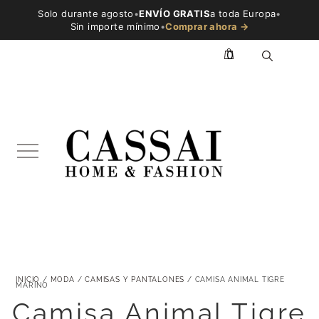
Solo durante agosto
•
ENVÍO GRATIS
a toda Europa
•
Sin importe mínimo
•
Comprar ahora →
0
INICIO
/
MODA
/
CAMISAS Y PANTALONES
/ CAMISA ANIMAL TIGRE
MARINO
Camisa Animal Tigre